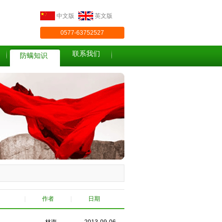
中文版
英文版
0577-63752527
联系我们
防螨知识
|
作者
|
日期