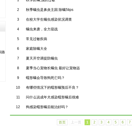
1
秋季防螨,预防过敏
2
秋季螨虫是鼻炎主因 除螨5tips
3
在校大学生螨虫感染状况调查
4
螨虫来袭，全力迎战
5
常见过敏疾病
6
家庭除螨大全
和路
7
夏天开空调提防螨虫
8
夏季当心宠物长螨虫 最好让宠物远
9
蠕形螨会导致狗死亡吗？
10
有哪些情况下的蠕形螨预后不良？
11
问什么说成年犬感染蠕形螨后很难
12
狗感染蠕形螨后能治好吗？
首页
上一页
1
2
3
4
5
6
7