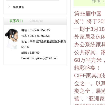
作者： 
华夏联盟
第35届中国
展”）将于2
联系我们
Contact us
一期于3月1
电话：0577-63752527
外家居及休闲
传真：0577-63750338
地址：平阳县万全镇礼品园区兴和路
办公系统家
698号
公共家具、
邮编：325400
E-mail：
wzyikang@126.com
68万平方
精彩盛宴！
CIFF家具
会之一。以
类之全，展览
营”、“亚洲