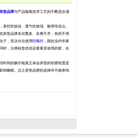
床垫品牌
与产品随着技术工艺的不断进步涌
，承托性较佳、透气性较强、耐用等优点。
劣床垫品牌名目繁多、良莠不齐，有的不用
虫子，坚决办法使用
防螨剂
，因此业内专家
同时，分辨棕垫优劣还要看其使用的胶，在
段时间的躺才能真正体会床垫的软硬程度是
影响睡眠。总之床垫品牌的选择并不能单纯