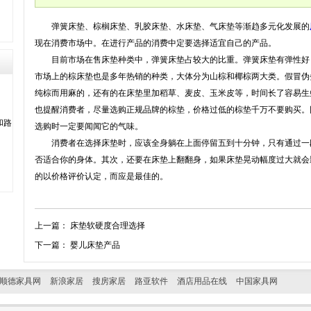
弹簧床垫、棕榈床垫、乳胶床垫、水床垫、气床垫等渐趋多元化发展的
现在消费市场中。在进行产品的消费中定要选择适宜自己的产品。
目前市场在售床垫种类中，弹簧床垫占较大的比重。弹簧床垫有弹性好
市场上的棕床垫也是多年热销的种类，大体分为山棕和椰棕两大类。假冒伪
纯棕而用麻的，还有的在床垫里加稻草、麦皮、玉米皮等，时间长了容易生
也提醒消费者，尽量选购正规品牌的棕垫，价格过低的棕垫千万不要购买。
和路
选购时一定要闻闻它的气味。
消费者在选择床垫时，应该全身躺在上面停留五到十分钟，只有通过一
否适合你的身体。其次，还要在床垫上翻翻身，如果床垫晃动幅度过大就会
的以价格评价认定，而应是最佳的。
上一篇：
床垫软硬度合理选择
下一篇：
婴儿床垫产品
顺德家具网
新浪家居
搜房家居
路亚软件
酒店用品在线
中国家具网