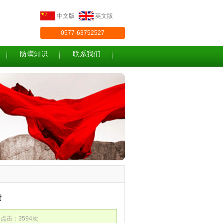
中文版
英文版
0577-63752527
防螨知识
联系我们
贵
0 点击：3594次